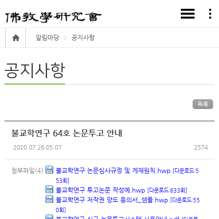
알림마당
공지사항
공지사항
목록
불교학연구 64호 논문투고 안내
2020.07.26 05:07
2574
첨부파일(4)
불교학연구 논문심사규정 및 게재원칙.hwp
[다운로드:5
53회]
불교학연구 투고논문 작성예.hwp
[다운로드:633회]
불교학연구 저작권 양도 동의서_샘플.hwp
[다운로드:55
0회]