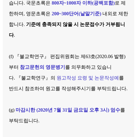
습니다. 국문초록은
800자~1000자 이하(공백포함)
로 제
한하며, 영문초록은
200~300단어(낱말기준)
내외로 제한
합니다.
기준에 충족되지 않을 시 논문접수가 거부됩니
다
.
(f)
『불교학연구』 편집위원회는 제63호(2020.06 발행)
부터
참고문헌의 영문병기
를 의무화하고 있습니
다.
『불교학연구』의
원고작성 요령 및 논문작성예
를
반드시 참조하여 원고를 작성해주시기를 부탁드립니다.
(g)
마감시한 (2020년 7월 31일 금요일 오후 3시) 엄수
를
부탁드립니다.