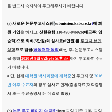
을 반드시 숙지하여 투고해주시기 바랍니다.
(a)
새로운 논문투고시스템
(
submission.kabs.re.kr
)
에 회
원 가입
을 하시고,
신한은행 110-498-846026(예금주: 임
승택)으로 회비(5만원)와 심사료(6만원)를
투고자 본인
성함
으로 입금(
공동저자 동일
)
하신 후, 논문투고시스템
을 통해
2020년 8월 6일(금) 오후 3시
까지 투고하여 주시
기 바랍니다.
# 단, 현재
대학원 박사과정에 재학중
인 투고자 및
2
016
년 이후 수료자
의 경우 심사료 면제(증빙자료[재학증명
서 또는 수료증명서]는 메일로 발송)
(b)
논문 투고 페이지 수 제한
(hwp 파일 기준, 기타 파일