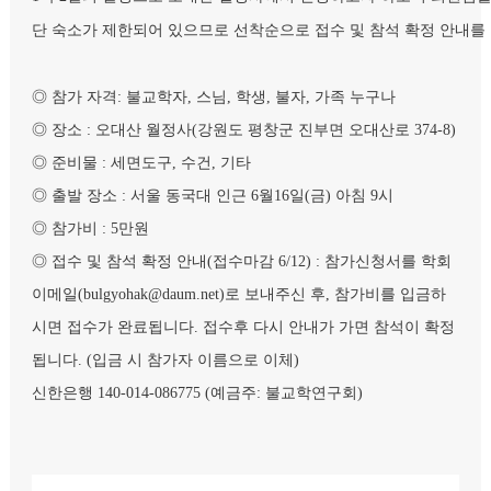
단 숙소가 제한되어 있으므로 선착순으로 접수 및 참석 확정 안내
◎
참가 자격
:
불교학자
,
스님
,
학생
,
불자
,
가족 누구나
◎
장소
:
오대산 월정사
(
강원도 평창군 진부면 오대산로
374-8)
◎
준비물
:
세면도구
,
수건
,
기타
◎
출발 장소
:
서울 동국대 인근
6
월
16
일
(
금
)
아침
9
시
◎
참가비
: 5
만원
◎
접수 및 참석 확정 안내(접수마감 6/12)
:
참가신청서를 학회
이메일
(bulgyohak@daum.net)
로 보내주신 후
,
참가비를 입금하
시면 접수가 완료됩니다
.
접수후 다시 안내가 가면
참석이 확정
됩니다
.
(
입금 시 참가자 이름으로 이체
)
신한은행
140-014-086775 (
예금주
:
불교학연구회
)