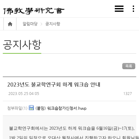
알림마당
공지사항
공지사항
목록
2023년도 불교학연구회 하계 워크숍 안내
2023.05.25 04:05
1327
첨부파일(1)
(붙임) 워크숍참가신청서.hwp
불교학연구회에서는 
2023
년도 하계 워크숍을 
6
월
16
일
(
금
)~17(
토
1
박 
2
일의 일정으로 오대산 월정사에서 진행하고자 하오니 회원님들