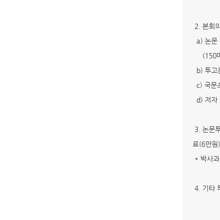
2. 본회
a) 논문 
(150매
b) 투고
c) 국문
d) 저자
3. 논문투
료(6만원
* 박사과
4. 기타 