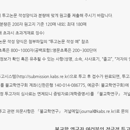
의 투고논문 작성양식과 분량에 맞게 원고를 제출해 주시기 바랍니다.
분량은 200자 원고지 기준 120매 내외; 최대 180매
 초과시 초과게재료 징수)
논문 작성 양식은 첨부파일의 “투고논문 작성 예” 참조
초록은 800~1000자(공백포함);영문초록은 200~300단어
 정보가 확인 혹은 유추될 수 있는 사항(성명, 소속, 사사표기, “졸고”, “저자의
고시스템(http://submission.kabs.re.kr)으로 투고 후 접수가 완료되
)를 불교학연구회 계좌(신한은행 140-014-086775, 예금주: 불교학연구회)
정 투고자의 심사료는 면제되니 증빙자료(재학증명서)를 『불교학연구』 저널메일(jo
투고 관련 의문사항은 『불교학연구』 저널메일(journal@kabs.re.kr)로 문의
불교학 연구자 여러분의 적극적 투