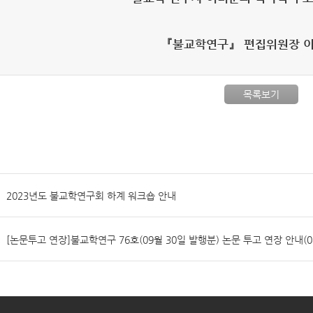
『불교학연구』 편집위원장 이
목록보기
2023년도 불교학연구회 하계 워크숍 안내
[논문투고 연장]불교학연구 76호(09월 30일 발행분) 논문 투고 연장 안내(0