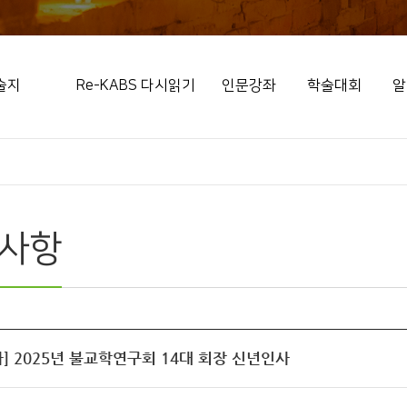
술지
Re-KABS 다시읽기
인문강좌
학술대회
알
사항
] 2025년 불교학연구회 14대 회장 신년인사