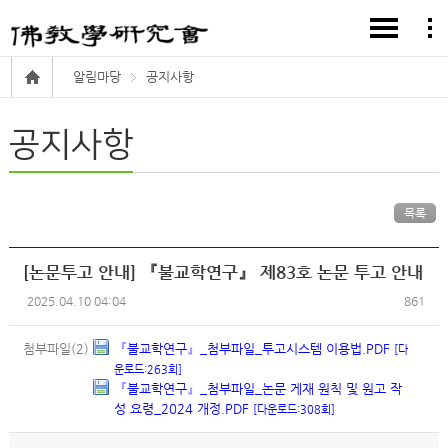
알림마당
공지사항
공지사항
목록
[논문투고 안내] 『불교학연구』 제83호 논문 투고 안내
2025.04.10 04:04
861
첨부파일(2)
『불교학연구』_첨부파일_투고시스템 이용법.PDF
[다
운로드:263회]
『불교학연구』_첨부파일_논문 게재 원칙 및 원고 작
성 요령_2024 개정.PDF
[다운로드:308회]