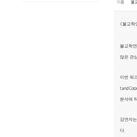
이름
불
<
불교학
불교학연
많은 관
이번 워
t and Corp
분석에 
강연자는
.
다