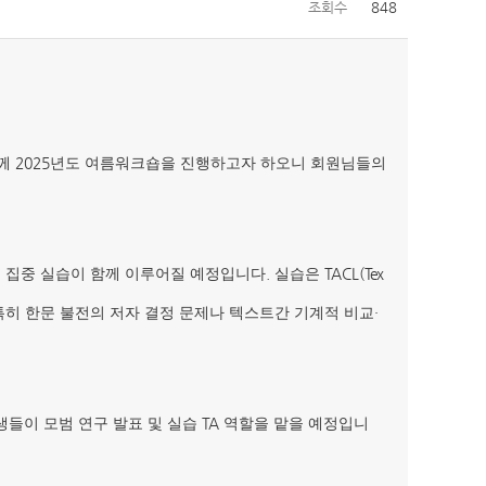
조회수
848
2025
함께
년도 여름워크숍을 진행하고자 하오니 회원님들의
.
TACL(
Tex
 집중 실습이 함께 이루어질 예정입니다
실습은
·
특히 한문 불전의 저자 결정 문제나 텍스트간 기계적 비교
TA
들이 모범 연구 발표 및 실습
역할을 맡을 예정입니