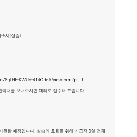
-6
(
)
시
시
실습
vEn78qLHF-KWUd-414OdeA/viewform?pli=1
.
연락처를 보내주시면 대리로 접수해 드립니다
.
3
 지원할 예정입니다
실습의 효율을 위해 가급적
일 전체