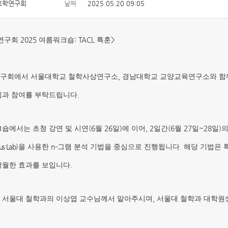
교학연구회
날짜
2025.05.20 09:05
2025
: TACL
>
연구회
여름워크숍
특훈
,
구회에서 서울대학교 철학사상연구소
경남대학교 교양교육연구소와 
.
심과 참여를 부탁드립니다
(6
26
)
, 2
(6
27
~28
)
크숍에서는 초청 강연 및 시연
월
일
에 이어
일간
월
일
일
의
us Lab
)
n-
.
을 사용한
그램 분석 기법을 중심으로 진행됩니다
해당 기법은 
탁월한 효과를 보입니다.
,
 서울대 철학과의 이상엽 교수님께서 맡아주시며
서울대 철학과 대학원생