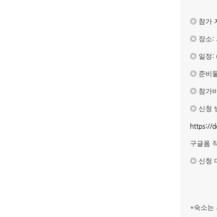
◎
참가 
:
◎
장소
:
◎
일정
◎
준비
◎
참가
◎
신청 
https:/
구글폼 
◎
신청 
*
숙소는