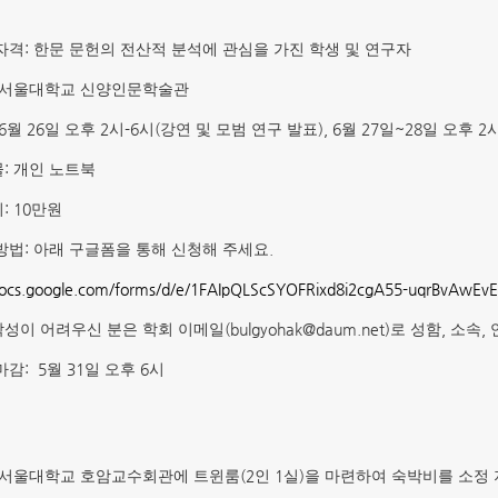
:
자격
한문 문헌의 전산적 분석에 관심을 가진 학생 및 연구자
서울대학교 신양인문학술관
 6
26
2
-6
(
), 6
27
~28
2
월
일 오후
시
시
강연 및 모범 연구 발표
월
일
일 오후
:
물
개인 노트북
: 10
비
만원
:
.
방법
아래 구글폼을 통해 신청해 주세요
/docs.google.com/forms/d/e/1FAIpQLScSYOFRixd8i2cgA55-uqrBvAwE
(bulgyohak@daum.net)
,
,
작성이 어려우신 분은 학회 이메일
로 성함
소속
: 5
31
6
마감
월
일 오후
시
(2
1
)
 서울대학교 호암교수회관에 트윈룸
인
실
을 마련하여 숙박비를 소정