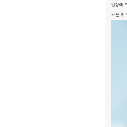
일정에 
**
본 워