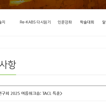
술지
Re-KABS 다시읽기
인문강좌
학술대회
알
사항
구회 2025 여름워크숍: TACL 특훈>