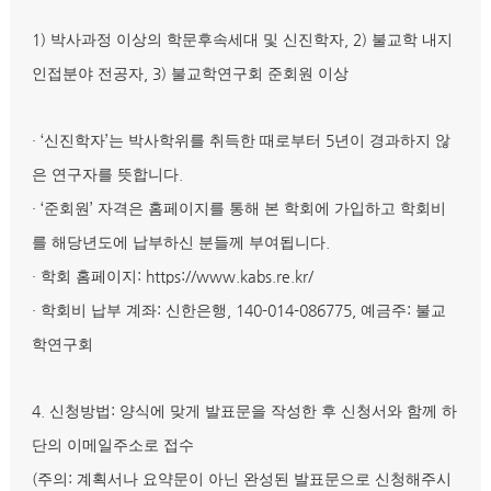
1)
, 2)
박사과정 이상의 학문후속세대 및 신진학자
불교학 내지
, 3)
인접분야 전공자
불교학연구회 준회원 이상
· ‘
’
5
신진학자
는 박사학위를 취득한 때로부터
년이 경과하지 않
.
은 연구자를 뜻합니다
· ‘
’
준회원
자격은 홈페이지를 통해 본 학회에 가입하고 학회비
.
를 해당년도에 납부하신 분들께 부여됩니다
·
: https://www.kabs.re.kr/
학회 홈페이지
·
:
, 140-014-086775,
:
학회비 납부 계좌
신한은행
예금주
불교
학연구회
4.
:
신청방법
양식에 맞게 발표문을 작성한 후 신청서와 함께 하
단의 이메일주소로 접수
(
:
주의
계획서나 요약문이 아닌 완성된 발표문으로 신청해주시