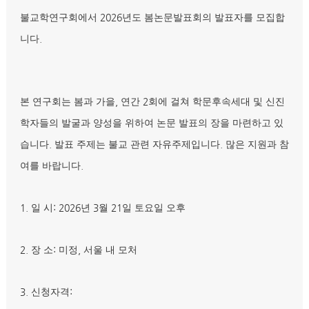
2026
불교학연구회에서
년도 봄논문발표회의 발표자를 모집합
.
니다
,
2
본 연구회는 봄과 가을
연간
회에 걸쳐 학문후속세대 및 신진
학자들의 발굴과 양성을 위하여 논문 발표의 장을 마련하고 있
.
.
습니다
발표 주제는 불교 관련 자유주제입니다
많은 지원과 참
.
여를 바랍니다
1.
: 2026
3
21
일 시
년
월
일 토요일 오후
2.
:
,
장 소
미정
서울 내 모처
3.
:
신청자격