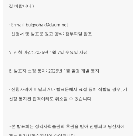
.)
길 바랍니다
· E-mail: bulgyohak@daum.net
·
:
신청서 및 발표문 원고 양식
첨부파일 참조
5.
: 2026
1
7
신청 마감
년
월
일 수요일 자정
6.
·
: 2026
1
발표자 선정
통지
년
월 말경 개별 통지
·
,
신청자격이 미달되거나 발표문에서 표절 등이 적발될 경우
기
·
.
선정
통지된 합격이라도 취소될 수 있습니다
*
본 발표회는 정각사학술원의 후원을 받아 진행되고 당선자에
.
게는 정각사학술원상이 수여됩니다