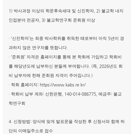
1)
, 2)
박사과정 이상의 학문후속세대 및 신진학자
불교학 내지
, 3)
인접분야 전공자
불교학연구회 준회원 이상
· ‘
’
5
신진학자
는 최종 박사학위를 취득한 때로부터 아직
년이 경
.
과하지 않은 연구자를 뜻합니다
· ‘
’
준회원
자격은 홈페이지를 통해 본 학회에 가입하고 학회비
. (
, 2026
를 해당년도에 납부하신 분들께 부여됩니다
즉
년도 회
.)
비 납부자에 한해 준회원 자격이 주어집니다
·
: https://www.kabs.re.kr/
학회 홈페이지
·
:
, 140-014-086775,
:
학회비 납부 계좌
신한은행
예금주
불교
학연구회
4.
:
신청방법
양식에 맞게 발표문을 작성한 후 신청서와 함께 하
단의 이메일주소로 접수