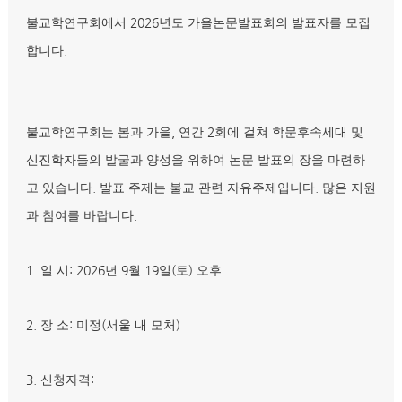
2026
불교학연구회에서
년도 가을논문발표회의 발표자를 모집
.
합니다
,
2
불교학연구회는 봄과 가을
연간
회에 걸쳐 학문후속세대 및
신진학자들의 발굴과 양성을 위하여 논문 발표의 장을 마련하
.
.
고 있습니다
발표 주제는 불교 관련 자유주제입니다
많은 지원
.
과 참여를 바랍니다
1.
: 2026
9
19
(
)
일 시
년
월
일
토
오후
2.
:
(
)
장 소
미정
서울 내 모처
3.
:
신청자격