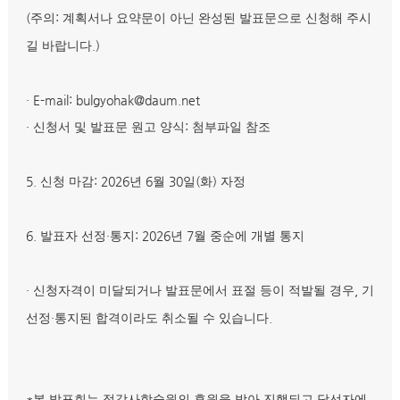
(
:
주의
계획서나 요약문이 아닌 완성된 발표문으로 신청해 주시
.)
길 바랍니다
· E-mail: bulgyohak@daum.net
·
:
신청서 및 발표문 원고 양식
첨부파일 참조
5.
: 2026
6
30
(
)
신청 마감
년
월
일
화
자정
6.
·
: 2026
7
발표자 선정
통지
년
월 중순에 개별 통지
·
,
신청자격이 미달되거나 발표문에서 표절 등이 적발될 경우
기
·
.
선정
통지된 합격이라도 취소될 수 있습니다
*
본 발표회는 정각사학술원의 후원을 받아 진행되고 당선자에