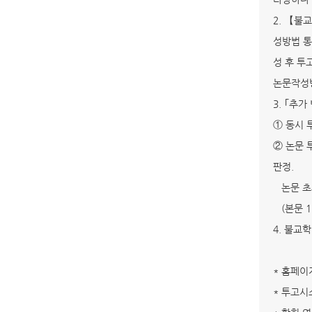
2. 【불
성방법 통
성 후 투
논문작성방
3. ｢추가
① 동시 
② 논문 
판정.
논문 초과
(본문 11
4. 불교
* 홈페이지 
* 투고시스템