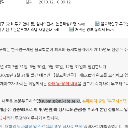
현덕
날짜
2019.12.16 09:12
구 62호 투고 안내 및, 심사의견서, 논문작성요령.hwp
불교학연구 투고논
구 신규 논문투고시스템 사용안내.pdf
저작권 양도 동의서.hwp
구회는 한국연구재단 불교학분야 최초의 등재학술지이자 2015년도 선정 우
 4회 3월 31일, 6월 30일, 9월 30일, 12월 31일에 발간합니다.
2020년 3월 31일
발간 예정인 【불교학연구】 제62호의 원고를 모집하고 있
게재하고자 하시는 회원께서는
아래(a~h)의 내용
을 반드시 숙지하여 투고해주
)
새로운 논문투고시스템
(submission.kabs.re.kr
,
홈페이지 중앙 '투고시스템 
(예금주: 임승택)으로 회비(5만원)와 심사료(6만원)를
투고자 본인 성함으로 
 3시
까지 투고하여 주시기 바랍니다.
 단,
대학원 박사과정 및 수료생의 경우 심사료 면제
(증빙자료[재학증명서]는 메