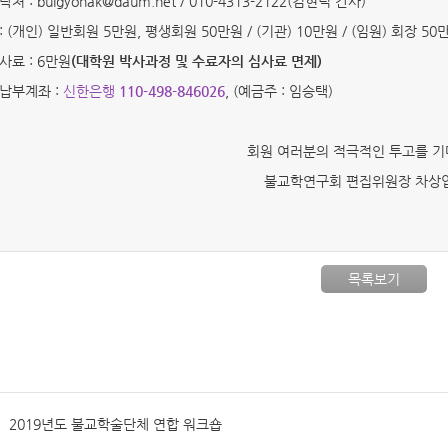
처 : bulgyohak@daum.net / 010-4313-2122(김현덕 간사)
: (개인) 일반회원 5만원, 평생회원 50만원 / (기관) 10만원 / (임원) 회장 
사료 : 6만원
(대학원 박사과정 및 수료자의 심사료 면제)
 납부계좌 :
신한은행
110-498-846026
, (예금주 : 임승택)
회원 여러분의 적극적인 투고를 기
불교학연구회 편집위원장 차상
목록보기
2019년도 불교학술단체 연합 워크숍