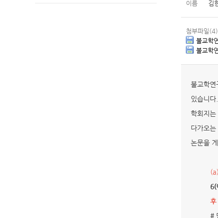
이름
김
첨부파일(4)
불교학연
불교학연
불교학연
있습니다.
학회지는 년
다가오는
논문을 
(a
6
후
#