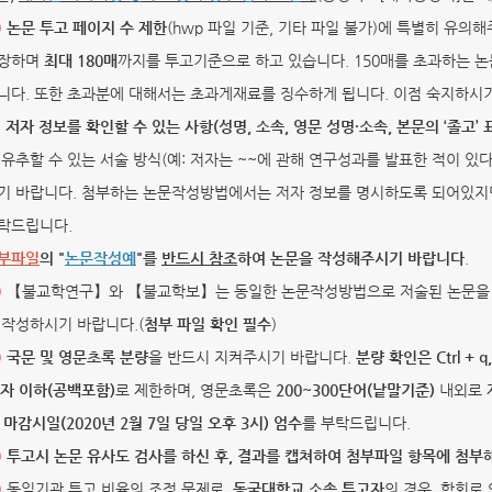
)
논문 투고 페이지 수 제한
(hwp 파일 기준, 기타 파일 불가)에 특별히 유의
장하며
최대 180매
까지를 투고기준으로 하고 있습니다. 150매를 초과하는 논
니다. 또한 초과분에 대해서는 초과게재료를 징수하게 됩니다. 이점 숙지하시
)
저자 정보
를 확인할 수 있는 사항(성명, 소속, 영문 성명·소속, 본문의 ‘졸고’
 유추할 수 있는 서술 방식(예: 저자는 ~~에 관해 연구성과를 발표한 적이 있다
기 바랍니다. 첨부하는 논문작성방법에서는 저자 정보를 명시하도록 되어있지
탁드립니다.
부파일
의 "
논문작성예
"를
반드시 참조
하여 논문을 작성해주시기 바랍니다
.
)
【불교학연구】와 【불교학보】는 동일한 논문작성방법으로 저술된 논문을
 작성하시기 바랍니다.(
첨부 파일 확인 필수
)
)
국문 및 영문초록 분량
을 반드시 지켜주시기 바랍니다.
분량 확인은 Ctrl + q
0자 이하(공백포함)
로 제한하며, 영문초록은
200~300단어(낱말기준)
내외로 
마감시일(2020년 2월 7일 당일 오후 3시) 엄수
를 부탁드립니다.
)
투고시
논문 유사도 검사
를 하신 후, 결과를 캡쳐하여 첨부파일 항목에
첨부
)
동일기관 투고 비율의 조정 문제로,
동국대학교 소속 투고자
의 경우, 학회로