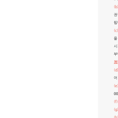
(b
권
됩
(c
을
시
부
첨
(d
어
(e
0
(f)
(g
(h