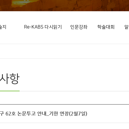
술지
Re-KABS 다시읽기
인문강좌
학술대회
알
사항
 62호 논문투고 안내_기한 연장(2월7일)