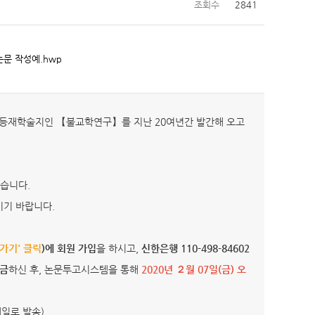
조회수
2841
문 작성예.hwp
수등재학술지인 【불교학연구】를 지난 20여년간 발간해 오고
습니다.
시기 바랍니다.
가기' 클릭
)
에 회원 가입
을 하시고,
신한은행 110-498-84602
입금
하신 후, 논문투고시스템을 통해
2020년 ２월 07일(금) 오
일로 발송)