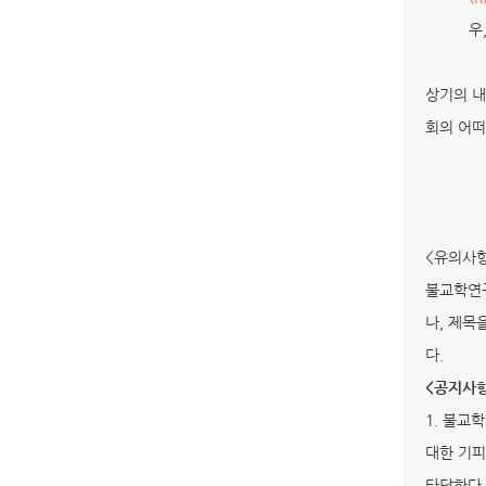
우
상기의 
회의 어떠
<유의사
불교학연구
나, 제목
다.
<공지사
1. 불교
대한 기피
타당하다 