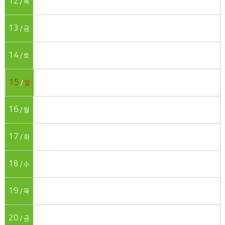
12
목
13
금
14
토
15
일
16
월
17
화
18
수
19
목
20
금