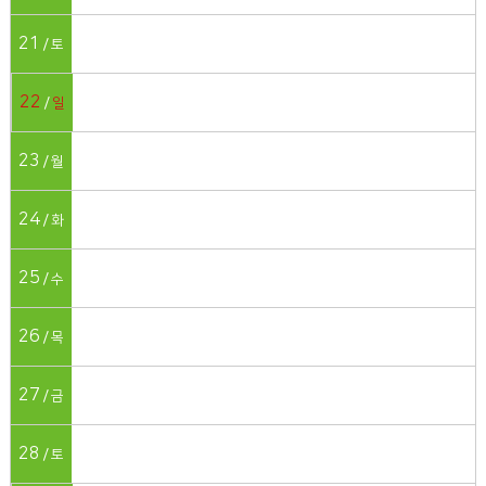
21
토
22
일
23
월
24
화
25
수
26
목
27
금
28
토