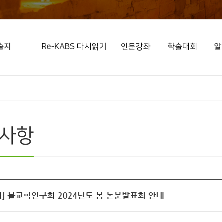
술지
Re-KABS 다시읽기
인문강좌
학술대회
알
사항
] 불교학연구회 2024년도 봄 논문발표회 안내