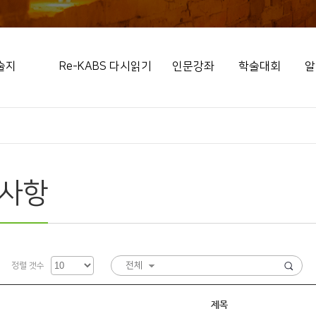
술지
Re-KABS 다시읽기
인문강좌
학술대회
알
사항
전체
정렬 갯수
제목