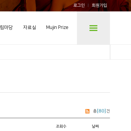
로그인
회원가입
림마당
자료실
Mujin Prize
[80]
총
건
조회수
날짜