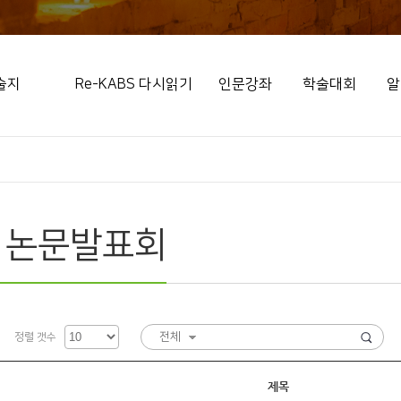
술지
Re-KABS 다시읽기
인문강좌
학술대회
알
 논문발표회
전체
정렬 갯수
제목