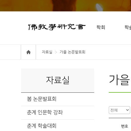
학회
학
자료실
가을 논문발표회
가을
자료실
봄 논문발표회
춘계 인문학 강좌
춘계 학술대회
번호