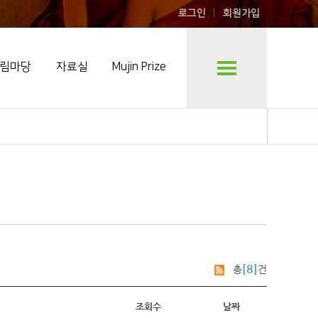
로그인
회원가입
림마당
자료실
Mujin Prize
[8]
총
건
조회수
날짜