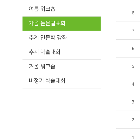
여름 워크숍
8
가을 논문발표회
7
추계 인문학 강좌
6
추계 학술대회
겨울 워크숍
5
비정기 학술대회
4
3
2
1